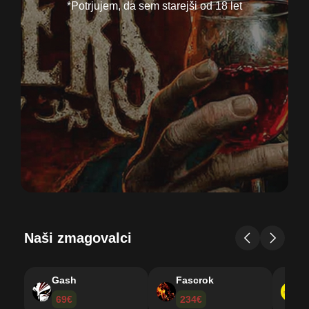
*Potrjujem, da sem starejši od 18 let
Naši zmagovalci
Gash
Fascrok
c
69€
234€