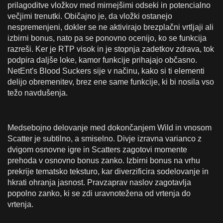
prilagoditve vložkov med mirnejšimi odseki in potencialno
večjimi trenutki. Običajno je, da vložki ostanejo
nespremenjeni, dokler se ne aktivirajo brezplačni vrtljaji ali
izbirni bonus, nato pa se ponovno ocenijo, ko se funkcija
razreši. Ker je RTP visok in je stopnja zadetkov zdrava, tok
podpira daljše loke, kamor funkcije prihajajo občasno.
NetEnt's Blood Suckers sije v načinu, kako si ti elementi
delijo obremenitev, brez ene same funkcije, ki bi nosila vso
težo navdušenja.
Medsebojno delovanje med dokončanjem Wild in vnosom
Scatter je subtilno, a smiselno. Divje izravna varianco z
dvigom osnovne igre in Scatters zagotovi momente
prehoda v osnovno bonus zanko. Izbirni bonus na vrhu
prekrije tematsko teksturo, kar diverzificira sodelovanje in
hkrati ohranja jasnost. Pravzaprav naslov zagotavlja
popolno zanko, ki se zdi uravnotežena od vrtenja do
vrtenja.