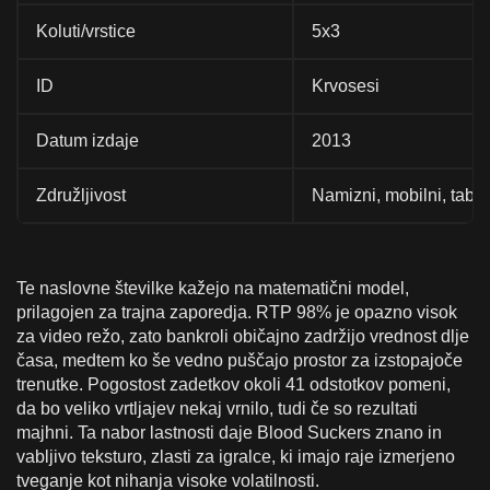
Koluti/vrstice
5x3
ID
Krvosesi
Datum izdaje
2013
Združljivost
Namizni, mobilni, tabli
Te naslovne številke kažejo na matematični model,
prilagojen za trajna zaporedja. RTP 98% je opazno visok
za video režo, zato bankroli običajno zadržijo vrednost dlje
časa, medtem ko še vedno puščajo prostor za izstopajoče
trenutke. Pogostost zadetkov okoli 41 odstotkov pomeni,
da bo veliko vrtljajev nekaj vrnilo, tudi če so rezultati
majhni. Ta nabor lastnosti daje Blood Suckers znano in
vabljivo teksturo, zlasti za igralce, ki imajo raje izmerjeno
tveganje kot nihanja visoke volatilnosti.