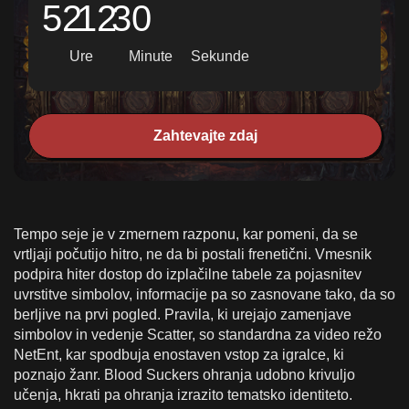
52
12
28
Ure
Minute
Sekunde
Zahtevajte zdaj
Tempo seje je v zmernem razponu, kar pomeni, da se
vrtljaji počutijo hitro, ne da bi postali frenetični. Vmesnik
podpira hiter dostop do izplačilne tabele za pojasnitev
uvrstitve simbolov, informacije pa so zasnovane tako, da so
berljive na prvi pogled. Pravila, ki urejajo zamenjave
simbolov in vedenje Scatter, so standardna za video režo
NetEnt, kar spodbuja enostaven vstop za igralce, ki
poznajo žanr. Blood Suckers ohranja udobno krivuljo
učenja, hkrati pa ohranja izrazito tematsko identiteto.