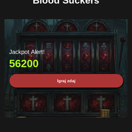
Blood Suckers
Jackpot Alert!
56200
Igraj zdaj