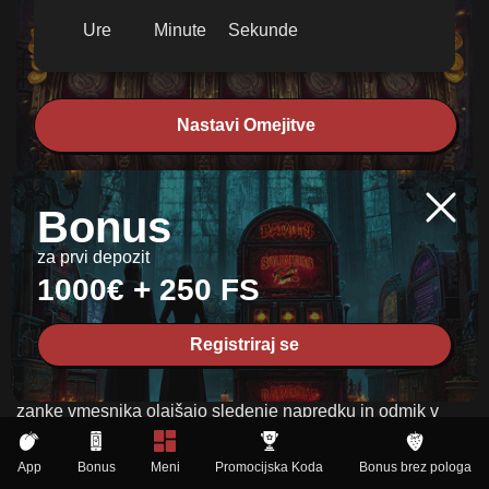
Ure
Minute
Sekunde
Nastavi Omejitve
Bonus
Stalna krivulja volatilnosti je naravno usklajena z
za prvi depozit
odgovornimi igralnimi navadami. Vzpostavitev proračuna
1000€ + 250 FS
pred začetkom seje pomaga opredeliti predvideni lok,
zlasti pri združevanju visokega RTP s pogostimi majhnimi
zadetki. Preproste, vnaprej nastavljene meje okoli dolžine
Registriraj se
seje in sprejemljivo črpanje lahko ohranijo izkušnjo
prijetno v različnih preferencah tempa. Jasne povratne
zanke vmesnika olajšajo sledenje napredku in odmik v
vnaprej določenih intervalih.
App
Bonus
Meni
Promocijska Koda
Bonus brez pologa