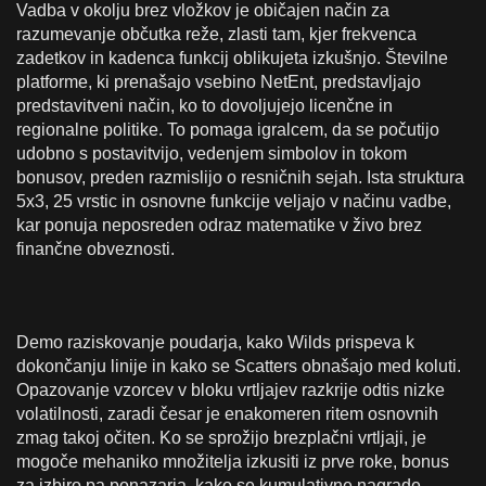
Vadba v okolju brez vložkov je običajen način za
razumevanje občutka reže, zlasti tam, kjer frekvenca
zadetkov in kadenca funkcij oblikujeta izkušnjo. Številne
platforme, ki prenašajo vsebino NetEnt, predstavljajo
predstavitveni način, ko to dovoljujejo licenčne in
regionalne politike. To pomaga igralcem, da se počutijo
udobno s postavitvijo, vedenjem simbolov in tokom
bonusov, preden razmislijo o resničnih sejah. Ista struktura
5x3, 25 vrstic in osnovne funkcije veljajo v načinu vadbe,
kar ponuja neposreden odraz matematike v živo brez
finančne obveznosti.
Demo raziskovanje poudarja, kako Wilds prispeva k
dokončanju linije in kako se Scatters obnašajo med koluti.
Opazovanje vzorcev v bloku vrtljajev razkrije odtis nizke
volatilnosti, zaradi česar je enakomeren ritem osnovnih
zmag takoj očiten. Ko se sprožijo brezplačni vrtljaji, je
mogoče mehaniko množitelja izkusiti iz prve roke, bonus
za izbiro pa ponazarja, kako se kumulativne nagrade